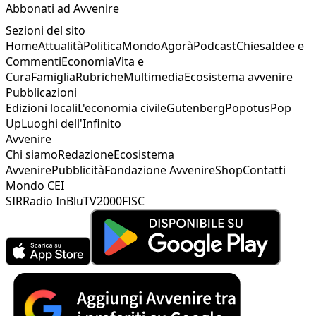
Abbonati ad Avvenire
Sezioni del sito
Home
Attualità
Politica
Mondo
Agorà
Podcast
Chiesa
Idee e
Commenti
Economia
Vita e
Cura
Famiglia
Rubriche
Multimedia
Ecosistema avvenire
Pubblicazioni
Edizioni locali
L'economia civile
Gutenberg
Popotus
Pop
Up
Luoghi dell'Infinito
Avvenire
Chi siamo
Redazione
Ecosistema
Avvenire
Pubblicità
Fondazione Avvenire
Shop
Contatti
Mondo CEI
SIR
Radio InBlu
TV2000
FISC