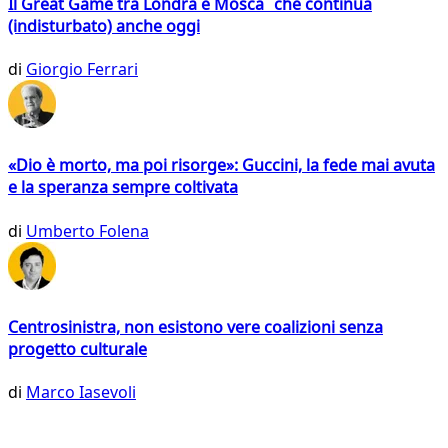
Il Great Game tra Londra e Mosca che continua
(indisturbato) anche oggi
di
Giorgio Ferrari
«Dio è morto, ma poi risorge»: Guccini, la fede mai avuta
e la speranza sempre coltivata
di
Umberto Folena
Centrosinistra, non esistono vere coalizioni senza
progetto culturale
di
Marco Iasevoli