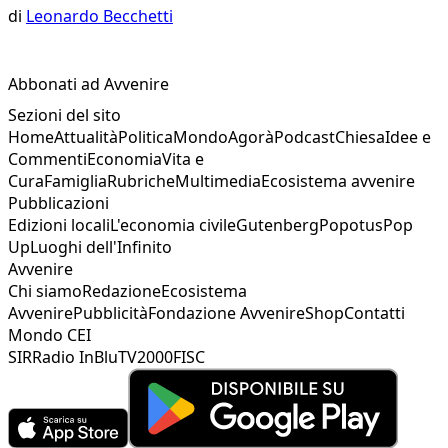
di
Leonardo Becchetti
Abbonati ad Avvenire
Sezioni del sito
Home
Attualità
Politica
Mondo
Agorà
Podcast
Chiesa
Idee e
Commenti
Economia
Vita e
Cura
Famiglia
Rubriche
Multimedia
Ecosistema avvenire
Pubblicazioni
Edizioni locali
L'economia civile
Gutenberg
Popotus
Pop
Up
Luoghi dell'Infinito
Avvenire
Chi siamo
Redazione
Ecosistema
Avvenire
Pubblicità
Fondazione Avvenire
Shop
Contatti
Mondo CEI
SIR
Radio InBlu
TV2000
FISC