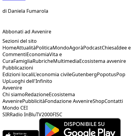
di
Daniela Fumarola
Abbonati ad Avvenire
Sezioni del sito
Home
Attualità
Politica
Mondo
Agorà
Podcast
Chiesa
Idee e
Commenti
Economia
Vita e
Cura
Famiglia
Rubriche
Multimedia
Ecosistema avvenire
Pubblicazioni
Edizioni locali
L'economia civile
Gutenberg
Popotus
Pop
Up
Luoghi dell'Infinito
Avvenire
Chi siamo
Redazione
Ecosistema
Avvenire
Pubblicità
Fondazione Avvenire
Shop
Contatti
Mondo CEI
SIR
Radio InBlu
TV2000
FISC