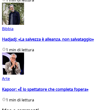
Bibbia
Hadjadj: «La salvezza è alleanza, non salvataggio»
1 min di lettura
Arte
Kapoor: «È lo spettatore che completa l’opera»
1 min di lettura