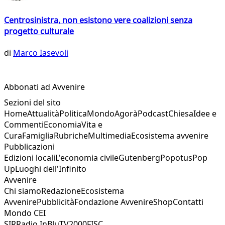
Centrosinistra, non esistono vere coalizioni senza
progetto culturale
di
Marco Iasevoli
Abbonati ad Avvenire
Sezioni del sito
Home
Attualità
Politica
Mondo
Agorà
Podcast
Chiesa
Idee e
Commenti
Economia
Vita e
Cura
Famiglia
Rubriche
Multimedia
Ecosistema avvenire
Pubblicazioni
Edizioni locali
L'economia civile
Gutenberg
Popotus
Pop
Up
Luoghi dell'Infinito
Avvenire
Chi siamo
Redazione
Ecosistema
Avvenire
Pubblicità
Fondazione Avvenire
Shop
Contatti
Mondo CEI
SIR
Radio InBlu
TV2000
FISC