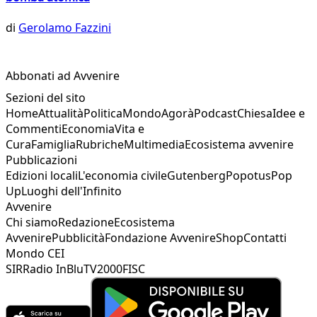
di
Gerolamo Fazzini
Abbonati ad Avvenire
Sezioni del sito
Home
Attualità
Politica
Mondo
Agorà
Podcast
Chiesa
Idee e
Commenti
Economia
Vita e
Cura
Famiglia
Rubriche
Multimedia
Ecosistema avvenire
Pubblicazioni
Edizioni locali
L'economia civile
Gutenberg
Popotus
Pop
Up
Luoghi dell'Infinito
Avvenire
Chi siamo
Redazione
Ecosistema
Avvenire
Pubblicità
Fondazione Avvenire
Shop
Contatti
Mondo CEI
SIR
Radio InBlu
TV2000
FISC