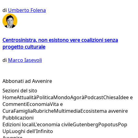
di
Umberto Folena
Centrosinistra, non esistono vere coalizioni senza
progetto culturale
di
Marco Iasevoli
Abbonati ad Avvenire
Sezioni del sito
Home
Attualità
Politica
Mondo
Agorà
Podcast
Chiesa
Idee e
Commenti
Economia
Vita e
Cura
Famiglia
Rubriche
Multimedia
Ecosistema avvenire
Pubblicazioni
Edizioni locali
L'economia civile
Gutenberg
Popotus
Pop
Up
Luoghi dell'Infinito
Avvenire