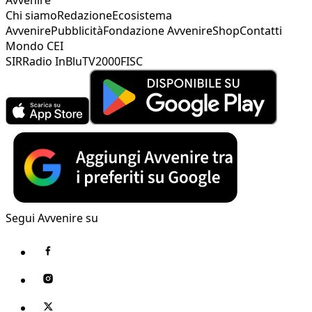
Chi siamo
Redazione
Ecosistema
Avvenire
Pubblicità
Fondazione Avvenire
Shop
Contatti
Mondo CEI
SIR
Radio InBlu
TV2000
FISC
Segui Avvenire su