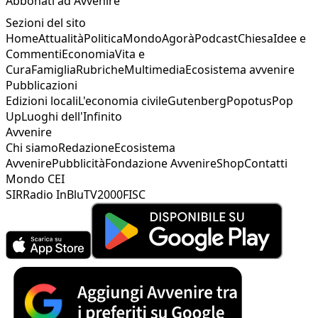
Abbonati ad Avvenire
Sezioni del sito
Home
Attualità
Politica
Mondo
Agorà
Podcast
Chiesa
Idee e
Commenti
Economia
Vita e
Cura
Famiglia
Rubriche
Multimedia
Ecosistema avvenire
Pubblicazioni
Edizioni locali
L'economia civile
Gutenberg
Popotus
Pop
Up
Luoghi dell'Infinito
Avvenire
Chi siamo
Redazione
Ecosistema
Avvenire
Pubblicità
Fondazione Avvenire
Shop
Contatti
Mondo CEI
SIR
Radio InBlu
TV2000
FISC