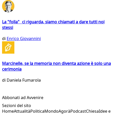
La "folla" ci riguarda, siamo chiamati a dare tutti noi
stessi
di
Enrico Giovannini
Marcinelle, se la memoria non diventa azione è solo una
cerimonia
di
Daniela Fumarola
Abbonati ad Avvenire
Sezioni del sito
Home
Attualità
Politica
Mondo
Agorà
Podcast
Chiesa
Idee e