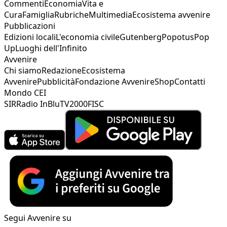
Commenti
Economia
Vita e
Cura
Famiglia
Rubriche
Multimedia
Ecosistema avvenire
Pubblicazioni
Edizioni locali
L'economia civile
Gutenberg
Popotus
Pop
Up
Luoghi dell'Infinito
Avvenire
Chi siamo
Redazione
Ecosistema
Avvenire
Pubblicità
Fondazione Avvenire
Shop
Contatti
Mondo CEI
SIR
Radio InBlu
TV2000
FISC
Segui Avvenire su