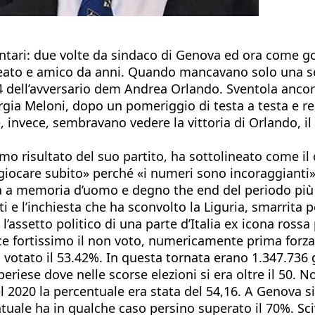
ntari: due volte da sindaco di Genova ed ora come go
alleato e amico da anni. Quando mancavano solo una ses
,4 dell’avversario dem Andrea Orlando. Sventola ancor
orgia Meloni, dopo un pomeriggio di testa a testa e 
he, invece, sembravano vedere la vittoria di Orlando, i
mo risultato del suo partito, ha sottolineato come il 
 giocare subito» perché «i numeri sono incoraggianti»
uria a memoria d’uomo e degno the end del periodo più
i e l’inchiesta che ha sconvolto la Liguria, smarrita p
o l’assetto politico di una parte d’Italia ex icona ro
ece fortissimo il non voto, numericamente prima forza 
otato il 53.42%. In questa tornata erano 1.347.736 gli
mperiese dove nelle scorse elezioni si era oltre il 50. 
l 2020 la percentuale era stata del 54,16. A Genova s
uale ha in qualche caso persino superato il 70%. Scivo