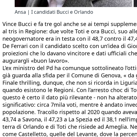
Ansa | I candidati Bucci e Orlando
Vince Bucci e fa tre gol anche se ai tempi suppleme
al tris in Regione: due volte Toti e ora Bucci, suo 
neogovernatore era in testa con il 48,7 contro il 47
De Ferrari con il candidato scelto con un’idea di Gi
proiezioni che lo davano vincitore e dati ufficiali c
augurargli «buon lavoro».
L’ex ministro del Pd ha comunque sottolineato l’otti
già guarda alla sfida per il Comune di Genova, « da
Finale thrilling, dunque, che non si ricorda in Lig
quando esistono le Regioni. Con l’arresto choc di Tot
questo è certo il dato più rilevante - non ha alterat
significativo: circa 7mila voti, mentre è andato inv
popolazione. Tracollo rispetto al 2020 quando aveva v
43,74 a Savona, il 47,23 a La Spezia ed il 38,1 nell’i
terra di Orlando e di Toti che risiede ad Ameglia. Ne
come Castelletto, quelle del Levante, dove la percent