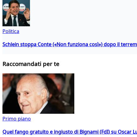
Politica
Schlein stoppa Conte («Non funziona così») dopo il terrem
Raccomandati per te
Primo piano
Quel fango gratuito e ingiusto di Bignami (FdI) su Oscar Lu