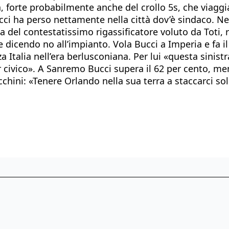
, forte probabilmente anche del crollo 5s, che viaggia
ci ha perso nettamente nella città dov’è sindaco. Nel
el contestatissimo rigassificatore voluto da Toti, ra
 dicendo no all’impianto. Vola Bucci a Imperia e fa il
a Italia nell’era berlusconiana. Per lui «questa sini
or civico». A Sanremo Bucci supera il 62 per cento, me
acchini: «Tenere Orlando nella sua terra a staccarci so