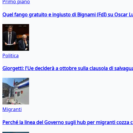
Primo piano
Quel fango gratuito e ingiusto di Bignami (FdI) su Oscar Lu
Politica
Giorgetti: l'Ue deciderà a ottobre sulla clausola di salvagu
Migranti
Perché la linea del Governo sugli hub per migranti cozza con