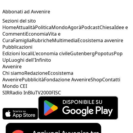
Abbonati ad Avvenire
Sezioni del sito
Home
Attualità
Politica
Mondo
Agorà
Podcast
Chiesa
Idee e
Commenti
Economia
Vita e
Cura
Famiglia
Rubriche
Multimedia
Ecosistema avvenire
Pubblicazioni
Edizioni locali
L'economia civile
Gutenberg
Popotus
Pop
Up
Luoghi dell'Infinito
Avvenire
Chi siamo
Redazione
Ecosistema
Avvenire
Pubblicità
Fondazione Avvenire
Shop
Contatti
Mondo CEI
SIR
Radio InBlu
TV2000
FISC