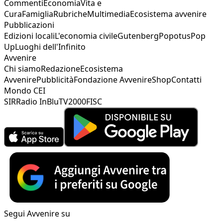
Commenti
Economia
Vita e
Cura
Famiglia
Rubriche
Multimedia
Ecosistema avvenire
Pubblicazioni
Edizioni locali
L'economia civile
Gutenberg
Popotus
Pop
Up
Luoghi dell'Infinito
Avvenire
Chi siamo
Redazione
Ecosistema
Avvenire
Pubblicità
Fondazione Avvenire
Shop
Contatti
Mondo CEI
SIR
Radio InBlu
TV2000
FISC
Segui Avvenire su