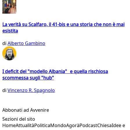
La verità su Scalfaro, il 41-bis e una storia che non è mai
esistita
di
Alberto Gambino
I deficit del "modello Albania" e quella rischiosa
scommessa sugli "hub"
di
Vincenzo R. Spagnolo
Abbonati ad Avvenire
Sezioni del sito
Home
Attualità
Politica
Mondo
Agorà
Podcast
Chiesa
Idee e