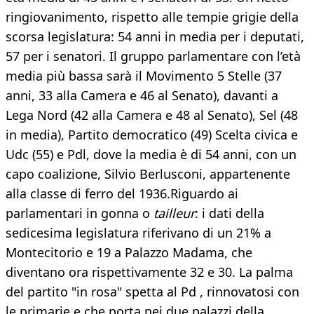
ringiovanimento, rispetto alle tempie grigie della
scorsa legislatura: 54 anni in media per i deputati,
57 per i senatori. Il gruppo parlamentare con l’età
media più bassa sarà il Movimento 5 Stelle (37
anni, 33 alla Camera e 46 al Senato), davanti a
Lega Nord (42 alla Camera e 48 al Senato), Sel (48
in media), Partito democratico (49) Scelta civica e
Udc (55) e Pdl, dove la media è di 54 anni, con un
capo coalizione, Silvio Berlusconi, appartenente
alla classe di ferro del 1936.Riguardo ai
parlamentari in gonna o
tailleur
: i dati della
sedicesima legislatura riferivano di un 21% a
Montecitorio e 19 a Palazzo Madama, che
diventano ora rispettivamente 32 e 30. La palma
del partito "in rosa" spetta al Pd , rinnovatosi con
le primarie e che porta nei due palazzi della