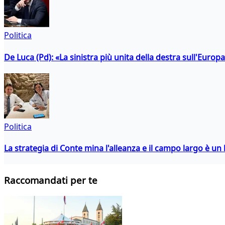
Politica
De Luca (Pd): «La sinistra più unita della destra sull'Europ
Politica
La strategia di Conte mina l'alleanza e il campo largo è un 
Raccomandati per te