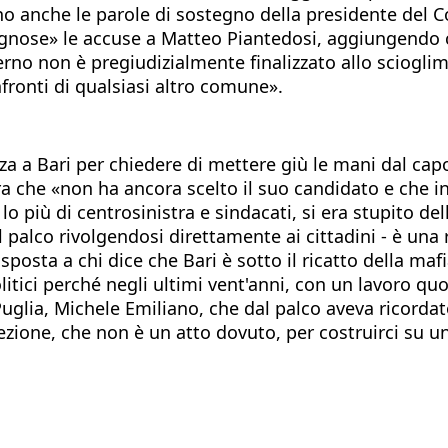
o anche le parole di sostegno della presidente del Con
ognose» le accuse a Matteo Piantedosi, aggiungendo c
terno non è pregiudizialmente finalizzato allo sciogli
nfronti di qualsiasi altro comune».
zza a Bari per chiedere di mettere giù le mani dal cap
ra che «non ha ancora scelto il suo candidato e che i
er lo più di centrosinistra e sindacati, si era stupito 
 palco rivolgendosi direttamente ai cittadini - è una ri
osta a chi dice che Bari è sotto il ricatto della mafi
litici perché negli ultimi vent'anni, con un lavoro qu
uglia, Michele Emiliano, che dal palco aveva ricordat
zione, che non è un atto dovuto, per costruirci su u