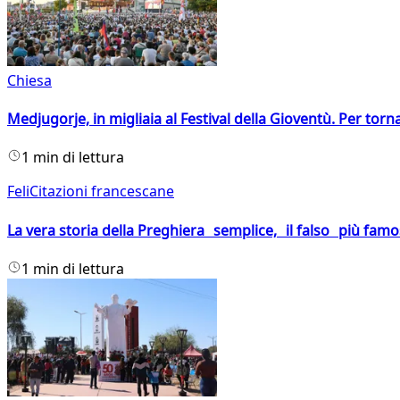
Chiesa
Medjugorje, in migliaia al Festival della Gioventù. Per torn
1 min di lettura
FeliCitazioni francescane
La vera storia della Preghiera semplice, il falso più fam
1 min di lettura