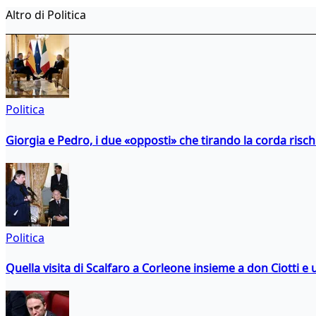
Altro di Politica
Politica
Giorgia e Pedro, i due «opposti» che tirando la corda risc
Politica
Quella visita di Scalfaro a Corleone insieme a don Ciotti e u