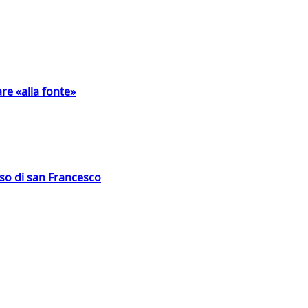
are «alla fonte»
oso di san Francesco