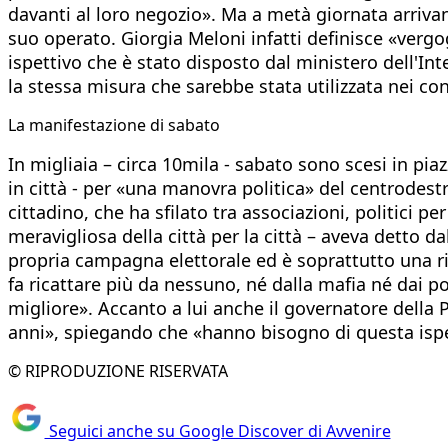
davanti al loro negozio». Ma a metà giornata arrivan
suo operato. Giorgia Meloni infatti definisce «verg
ispettivo che è stato disposto dal ministero dell'In
la stessa misura che sarebbe stata utilizzata nei co
La manifestazione di sabato
In migliaia – circa 10mila - sabato sono scesi in pia
in città - per «una manovra politica» del centrodest
cittadino, che ha sfilato tra associazioni, politici p
meravigliosa della città per la città – aveva detto dal
propria campagna elettorale ed è soprattutto una risp
fa ricattare più da nessuno, né dalla mafia né dai po
migliore». Accanto a lui anche il governatore della P
anni», spiegando che «hanno bisogno di questa ispe
© RIPRODUZIONE RISERVATA
Seguici anche su Google Discover di Avvenire