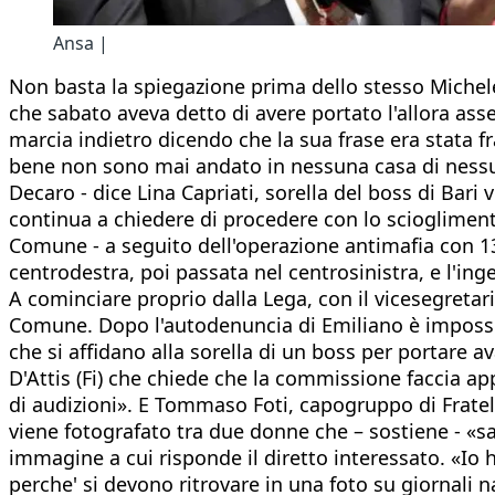
Ansa |
Non basta la spiegazione prima dello stesso Michele
che sabato aveva detto di avere portato l'allora ass
marcia indietro dicendo che la sua frase era stata f
bene non sono mai andato in nessuna casa di nessun
Decaro - dice Lina Capriati, sorella del boss di Bari
continua a chiedere di procedere con lo scioglimento
Comune - a seguito dell'operazione antimafia con 130
centrodestra, poi passata nel centrosinistra, e l'ing
A cominciare proprio dalla Lega, con il vicesegreta
Comune. Dopo l'autodenuncia di Emiliano è impossib
che si affidano alla sorella di un boss per portare av
D'Attis (Fi) che chiede che la commissione faccia a
di audizioni». E Tommaso Foti, capogruppo di Fratell
viene fotografato tra due donne che – sostiene - «s
immagine a cui risponde il diretto interessato. «Io
perche' si devono ritrovare in una foto su giornali n