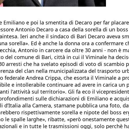
 Emiliano e poi la smentita di Decaro per far placare
essore Antonio Decaro a casa della sorella di un boss
raintesa. Ieri anche il sindaco di Bari Decaro aveva 
a sorella». Ed è anche la donna ora a confermare ch
 vecchia, Antonio in carcere da oltre 30 anni - non è 
 del comune di Bari, città in cui il Viminale ha decis
 arresti che ha svelato episodi di voto di scambio po
erenza del clan nella municipalizzata del trasporto ur
rio federale Andrea Crippa, che esorta il Viminale a 
ile e intollerabile continuare ad avere in carica un
anti l'attività sul territorio». Gli fa eco il vicepresi
pprofondimenti sulle dichiarazioni di Emiliano e acqu
i d’Italia alla Camera, stamane pubblica una foto, da
arebbero rispettivamente sorella e nipote del boss er
 ho le spalle larghe», ribatte, «però onestamente qu
azionali e in tutte le trasmissioni oggi, solo perchè 