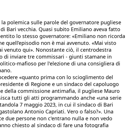
 la polemica sulle parole del governatore pugliese
 di Bari vecchia. Quasi subito Emiliano aveva fatto
smentito lo stesso governatore: «Emiliano non ricorda
e quell’episodio non è mai avvenuto. «Mai visto
mai venuto qui». Nonostante ciò, il centrodestra
o di inviare tre commissari - giunti stamane in
litico-mafioso per l'elezione di una consigliera di
bano.
procedere «quanto prima con lo scioglimento del
 presidente di Regione e un sindaco del capoluogo
dente della commissione antimafia, il pugliese Mauro
isisca tutti gli atti programmando anche «una serie
tandola 7 maggio 2023, in cui il sindaco di Bari
gastolano Antonio Capriati. Vero o falso?». Una
este due persone non c'entrano nulla e non vedo
hanno chiesto al sindaco di fare una fotografia