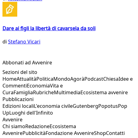
Dare ai figli la libertà di cavarsela da soli
di
Stefano Vicari
Abbonati ad Avvenire
Sezioni del sito
Home
Attualità
Politica
Mondo
Agorà
Podcast
Chiesa
Idee e
Commenti
Economia
Vita e
Cura
Famiglia
Rubriche
Multimedia
Ecosistema avvenire
Pubblicazioni
Edizioni locali
L'economia civile
Gutenberg
Popotus
Pop
Up
Luoghi dell'Infinito
Avvenire
Chi siamo
Redazione
Ecosistema
Avvenire
Pubblicità
Fondazione Avvenire
Shop
Contatti