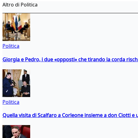
Altro di Politica
Politica
Giorgia e Pedro, i due «opposti» che tirando la corda risc
Politica
Quella visita di Scalfaro a Corleone insieme a don Ciotti e u