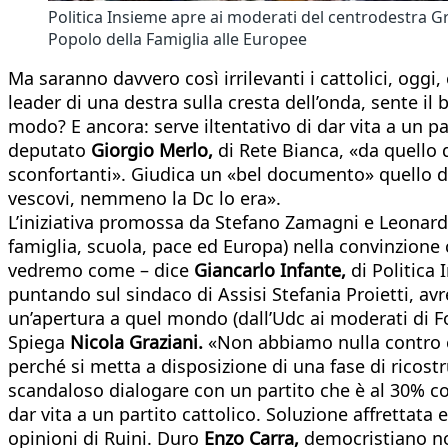
Politica Insieme apre ai moderati del centrodestra Gr
Popolo della Famiglia alle Europee
Ma saranno davvero così irrilevanti i cattolici, oggi,
leader di una destra sulla cresta dell’onda, sente il b
modo? E ancora: serve iltentativo di dar vita a un par
deputato
Giorgio Merlo,
di Rete Bianca, «da quello d
sconfortanti». Giudica un «bel documento» quello di 
vescovi, nemmeno la Dc lo era».
L’iniziativa promossa da Stefano Zamagni e Leonardo
famiglia, scuola, pace ed Europa) nella convinzione c
vedremo come – dice
Giancarlo Infante,
di Politica
puntando sul sindaco di Assisi Stefania Proietti, avr
un’apertura a quel mondo (dall’Udc ai moderati di Fo
Spiega
Nicola Graziani.
«Non abbiamo nulla contro ch
perché si metta a disposizione di una fase di ricost
scandaloso dialogare con un partito che è al 30% come
dar vita a un partito cattolico. Soluzione affrettata
opinioni di Ruini. Duro
Enzo
Carra,
democristiano non