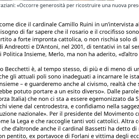
aziani: «Occorre generosità per ricostruire una nuova presen
 come dice il cardinale Camillo Ruini in un’intervista 
isogno di far sapere che il rosario e il crocifisso sono 
tito a forte impronta cattolica, o non rischia solo di 
i Andreotti e D’Antoni, nel 2001, di tentativi in tal se
Politica Insieme, Merlo, ma non ha aderito, «d’altro 
 Becchetti è, al tempo stesso, di più e di meno di u
he gli attuali poli sono inadeguati a incarnare le ista
 Insieme – e guarderemo anche al civismo, realtà che 
ebbe potuto portare a un esito diverso». Dalle parole 
rza Italia) che non ci sta a essere egemonizzato da Sa
i viene dal centrodestra, e confidiamo nella saggezz
ruzione nazionale». Per il presidente del Movimento c
 la Lega e che raccoglie tanti voti cattolici. Altra co
 e che d’altronde anche il cardinal Bassetti ha detto 
 pentito, ex portavoce di Forlani e vittima degli ec