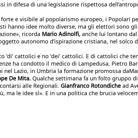
essi in difesa di una legislazione rispettosa dell’antr
forte e visibile al popolarismo europeo, i Popolari pe
ti hanno idee molto diverse, ma gli elettori sono gli
dazione», ricorda
Mario Adinolfi,
anche lui lontano dal
 soggetto autonomo d’ispirazione cristiana, nel solco d
ito 'di' cattolici e no 'dei' cattolici. E di cattolici
enze ha condotto il medico di Lampedusa, Pietro Bart
ani nel Lazio, in Umbria la formazione promossa daMa
pe De Mita.
Qualche settimana fa un folto gruppo di a
 contarsi alle Regionali.
Gianfranco Rotondiche
ad Ave
più, ma le idee sì». E in una politica che brucia velo