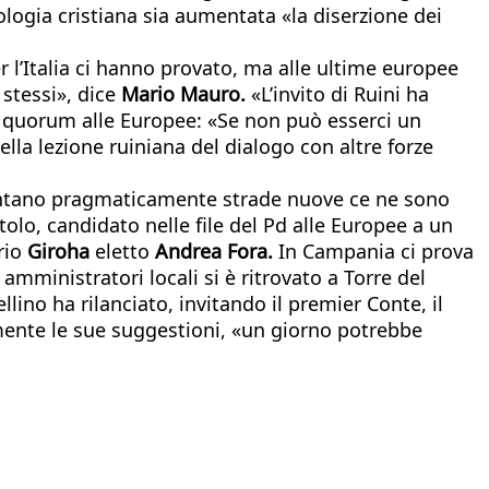
opologia cristiana sia aumentata «la diserzione dei
r l’Italia ci hanno provato, ma alle ultime europee
 stessi», dice
Mario
Mauro.
«L’invito di Ruini ha
 quorum alle Europee: «Se non può esserci un
ella lezione ruiniana del dialogo con altre forze
 che tentano pragmaticamente strade nuove ce ne sono
olo, candidato nelle file del Pd alle Europee a un
rio
Giroha
eletto
Andrea Fora.
In Campania ci prova
mministratori locali si è ritrovato a Torre del
llino ha rilanciato, invitando il premier Conte, il
cemente le sue suggestioni, «un giorno potrebbe