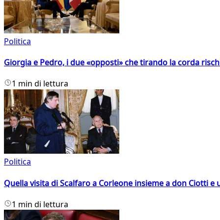
Politica
Giorgia e Pedro, i due «opposti» che tirando la corda risc
1 min di lettura
Politica
Quella visita di Scalfaro a Corleone insieme a don Ciotti e u
1 min di lettura