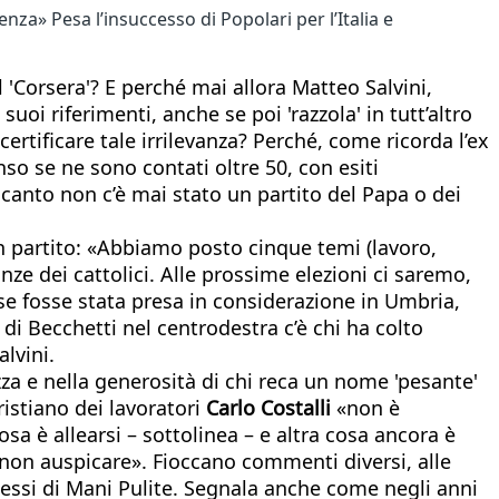
za» Pesa l’insuccesso di Popolari per l’Italia e
al 'Corsera'? E perché mai allora Matteo Salvini,
suoi riferimenti, anche se poi 'razzola' in tutt’altro
certificare tale irrilevanza? Perché, come ricorda l’ex
nso se ne sono contati oltre 50, con esiti
canto non c’è mai stato un partito del Papa o dei
n partito: «Abbiamo posto cinque temi (lavoro,
nze dei cattolici. Alle prossime elezioni ci saremo,
se fosse stata presa in considerazione in Umbria,
di Becchetti nel centrodestra c’è chi ha colto
lvini.
a e nella generosità di chi reca un nome 'pesante'
ristiano dei lavoratori
Carlo Costalli
«non è
sa è allearsi – sottolinea – e altra cosa ancora è
di non auspicare». Fioccano commenti diversi, alle
cessi di Mani Pulite. Segnala anche come negli anni