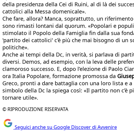
della presidenza della Cei di Ruini, al di là dei succ
cattolici alla Messa domenicale».
Che fare, allora? Manca, soprattutto, un riferimento 
sono rimasti lontani dal quorum. «Popolari e populis
stimolato il Popolo della Famiglia fin dalla sua fon
'partito dei cattolici' c’è più che mai bisogno di un
politiche».
Anche ai tempi della Dc, in verità, si parlava di part
diversi. Demos, ad esempio, con la leva delle prefer
clamoroso successo. E, dopo l’elezione di Paolo Ci
ora Italia Popolare, formazione promossa da
Giusep
Greco, pronti a dare battaglia con una loro lista e a
simbolo della Dc la spiega così: «Il partito non c’è 
tornare utile».
© RIPRODUZIONE RISERVATA
Seguici anche su Google Discover di Avvenire