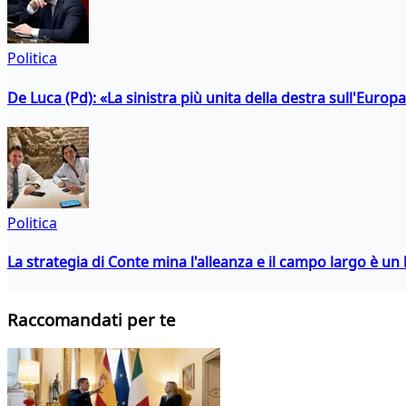
Politica
De Luca (Pd): «La sinistra più unita della destra sull'Europ
Politica
La strategia di Conte mina l'alleanza e il campo largo è un 
Raccomandati per te