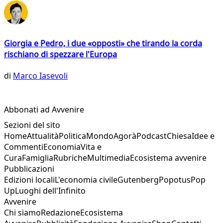
Giorgia e Pedro, i due «opposti» che tirando la corda
rischiano di spezzare l'Europa
di
Marco Iasevoli
Abbonati ad Avvenire
Sezioni del sito
Home
Attualità
Politica
Mondo
Agorà
Podcast
Chiesa
Idee e
Commenti
Economia
Vita e
Cura
Famiglia
Rubriche
Multimedia
Ecosistema avvenire
Pubblicazioni
Edizioni locali
L'economia civile
Gutenberg
Popotus
Pop
Up
Luoghi dell'Infinito
Avvenire
Chi siamo
Redazione
Ecosistema