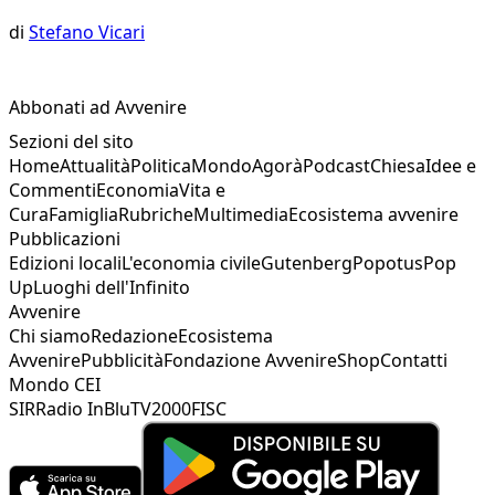
di
Stefano Vicari
Abbonati ad Avvenire
Sezioni del sito
Home
Attualità
Politica
Mondo
Agorà
Podcast
Chiesa
Idee e
Commenti
Economia
Vita e
Cura
Famiglia
Rubriche
Multimedia
Ecosistema avvenire
Pubblicazioni
Edizioni locali
L'economia civile
Gutenberg
Popotus
Pop
Up
Luoghi dell'Infinito
Avvenire
Chi siamo
Redazione
Ecosistema
Avvenire
Pubblicità
Fondazione Avvenire
Shop
Contatti
Mondo CEI
SIR
Radio InBlu
TV2000
FISC