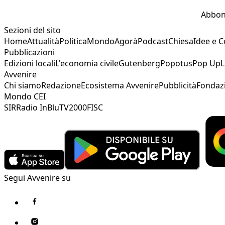
Abbon
Sezioni del sito
Home
Attualità
Politica
Mondo
Agorà
Podcast
Chiesa
Idee e 
Pubblicazioni
Edizioni locali
L'economia civile
Gutenberg
Popotus
Pop Up
L
Avvenire
Chi siamo
Redazione
Ecosistema Avvenire
Pubblicità
Fondaz
Mondo CEI
SIR
Radio InBlu
TV2000
FISC
Segui Avvenire su