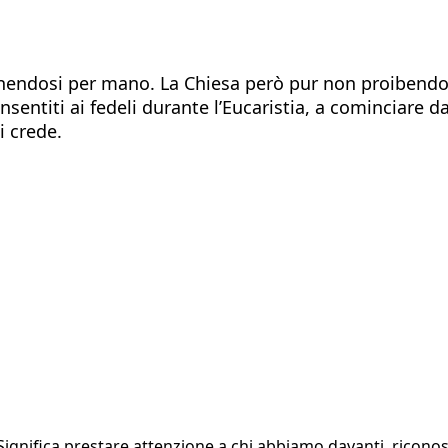
endosi per mano. La Chiesa però pur non proibendolo
nsentiti ai fedeli durante l’Eucaristia, a cominciare 
hi crede.
Significa prestare attenzione a chi abbiamo davanti, riconos