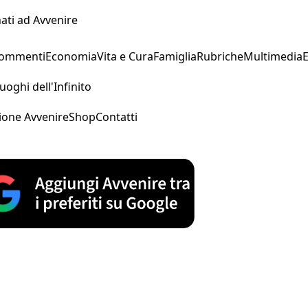
ati ad Avvenire
Commenti
Economia
Vita e Cura
Famiglia
Rubriche
Multimedia
uoghi dell'Infinito
ione Avvenire
Shop
Contatti