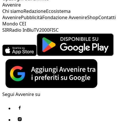
Avvenire
Chi siamo
Redazione
Ecosistema
Avvenire
Pubblicità
Fondazione Avvenire
Shop
Contatti
Mondo CEI
SIR
Radio InBlu
TV2000
FISC
Segui Avvenire su