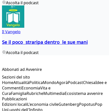
Ascolta il podcast
Il Vangelo
Se il poco straripa dentro le sue mani
Ascolta il podcast
Abbonati ad Avvenire
Sezioni del sito
Home
Attualità
Politica
Mondo
Agorà
Podcast
Chiesa
Idee e
Commenti
Economia
Vita e
Cura
Famiglia
Rubriche
Multimedia
Ecosistema avvenire
Pubblicazioni
Edizioni locali
L'economia civile
Gutenberg
Popotus
Pop
Up
Luoghi dell'Infinito