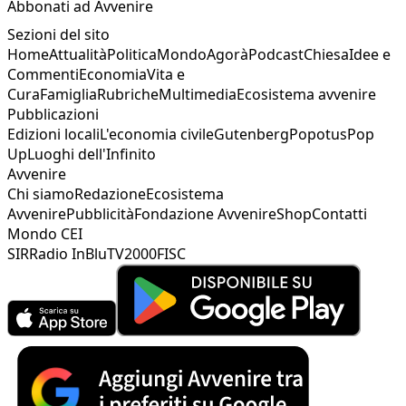
Abbonati ad Avvenire
Sezioni del sito
Home
Attualità
Politica
Mondo
Agorà
Podcast
Chiesa
Idee e
Commenti
Economia
Vita e
Cura
Famiglia
Rubriche
Multimedia
Ecosistema avvenire
Pubblicazioni
Edizioni locali
L'economia civile
Gutenberg
Popotus
Pop
Up
Luoghi dell'Infinito
Avvenire
Chi siamo
Redazione
Ecosistema
Avvenire
Pubblicità
Fondazione Avvenire
Shop
Contatti
Mondo CEI
SIR
Radio InBlu
TV2000
FISC