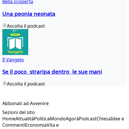
Bella scoperta
Una peonia neonata
Ascolta il podcast
Il Vangelo
Se il poco straripa dentro le sue mani
Ascolta il podcast
Abbonati ad Avvenire
Sezioni del sito
Home
Attualità
Politica
Mondo
Agorà
Podcast
Chiesa
Idee e
Commenti
Economia
Vita e