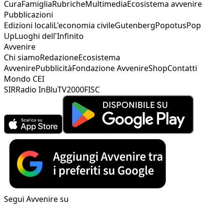
Cura
Famiglia
Rubriche
Multimedia
Ecosistema avvenire
Pubblicazioni
Edizioni locali
L'economia civile
Gutenberg
Popotus
Pop
Up
Luoghi dell'Infinito
Avvenire
Chi siamo
Redazione
Ecosistema
Avvenire
Pubblicità
Fondazione Avvenire
Shop
Contatti
Mondo CEI
SIR
Radio InBlu
TV2000
FISC
Segui Avvenire su