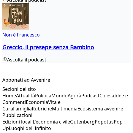
Non è Francesco
Greccio, il presepe senza Bambino
Ascolta il podcast
Abbonati ad Avvenire
Sezioni del sito
Home
Attualità
Politica
Mondo
Agorà
Podcast
Chiesa
Idee e
Commenti
Economia
Vita e
Cura
Famiglia
Rubriche
Multimedia
Ecosistema avvenire
Pubblicazioni
Edizioni locali
L'economia civile
Gutenberg
Popotus
Pop
Up
Luoghi dell'Infinito