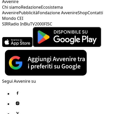
Avvenire
Chi siamo
Redazione
Ecosistema
Avvenire
Pubblicità
Fondazione Avvenire
Shop
Contatti
Mondo CEI
SIR
Radio InBlu
TV2000
FISC
Segui Avvenire su