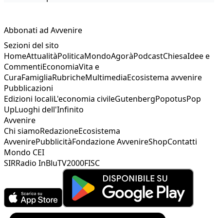
Abbonati ad Avvenire
Sezioni del sito
Home
Attualità
Politica
Mondo
Agorà
Podcast
Chiesa
Idee e
Commenti
Economia
Vita e
Cura
Famiglia
Rubriche
Multimedia
Ecosistema avvenire
Pubblicazioni
Edizioni locali
L'economia civile
Gutenberg
Popotus
Pop
Up
Luoghi dell'Infinito
Avvenire
Chi siamo
Redazione
Ecosistema
Avvenire
Pubblicità
Fondazione Avvenire
Shop
Contatti
Mondo CEI
SIR
Radio InBlu
TV2000
FISC