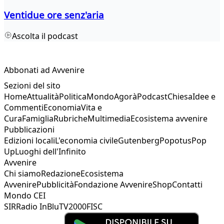
Ventidue ore senz'aria
Ascolta il podcast
Abbonati ad Avvenire
Sezioni del sito
Home
Attualità
Politica
Mondo
Agorà
Podcast
Chiesa
Idee e
Commenti
Economia
Vita e
Cura
Famiglia
Rubriche
Multimedia
Ecosistema avvenire
Pubblicazioni
Edizioni locali
L'economia civile
Gutenberg
Popotus
Pop
Up
Luoghi dell'Infinito
Avvenire
Chi siamo
Redazione
Ecosistema
Avvenire
Pubblicità
Fondazione Avvenire
Shop
Contatti
Mondo CEI
SIR
Radio InBlu
TV2000
FISC