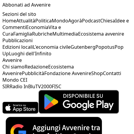
Abbonati ad Avvenire
Sezioni del sito
Home
Attualità
Politica
Mondo
Agorà
Podcast
Chiesa
Idee e
Commenti
Economia
Vita e
Cura
Famiglia
Rubriche
Multimedia
Ecosistema avvenire
Pubblicazioni
Edizioni locali
L'economia civile
Gutenberg
Popotus
Pop
Up
Luoghi dell'Infinito
Avvenire
Chi siamo
Redazione
Ecosistema
Avvenire
Pubblicità
Fondazione Avvenire
Shop
Contatti
Mondo CEI
SIR
Radio InBlu
TV2000
FISC