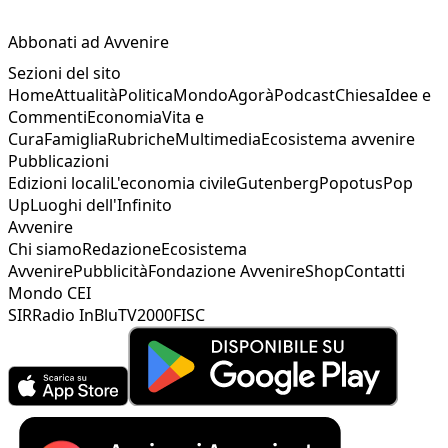
Abbonati ad Avvenire
Sezioni del sito
Home
Attualità
Politica
Mondo
Agorà
Podcast
Chiesa
Idee e
Commenti
Economia
Vita e
Cura
Famiglia
Rubriche
Multimedia
Ecosistema avvenire
Pubblicazioni
Edizioni locali
L'economia civile
Gutenberg
Popotus
Pop
Up
Luoghi dell'Infinito
Avvenire
Chi siamo
Redazione
Ecosistema
Avvenire
Pubblicità
Fondazione Avvenire
Shop
Contatti
Mondo CEI
SIR
Radio InBlu
TV2000
FISC