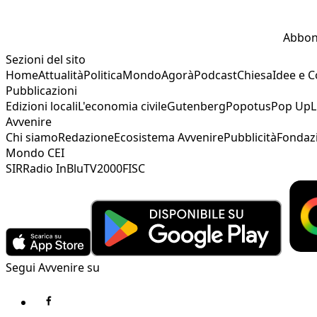
Abbon
Sezioni del sito
Home
Attualità
Politica
Mondo
Agorà
Podcast
Chiesa
Idee e 
Pubblicazioni
Edizioni locali
L'economia civile
Gutenberg
Popotus
Pop Up
L
Avvenire
Chi siamo
Redazione
Ecosistema Avvenire
Pubblicità
Fondaz
Mondo CEI
SIR
Radio InBlu
TV2000
FISC
Segui Avvenire su