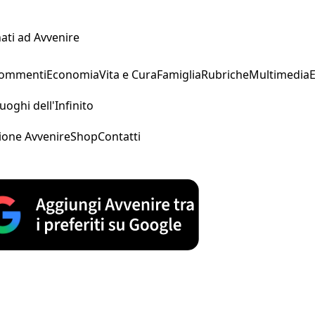
ati ad Avvenire
Commenti
Economia
Vita e Cura
Famiglia
Rubriche
Multimedia
uoghi dell'Infinito
ione Avvenire
Shop
Contatti