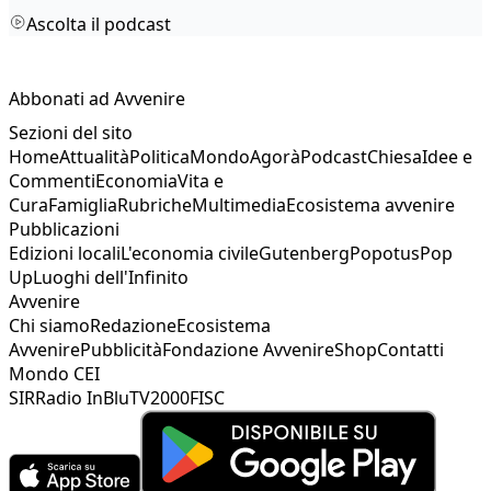
Ascolta il podcast
Abbonati ad Avvenire
Sezioni del sito
Home
Attualità
Politica
Mondo
Agorà
Podcast
Chiesa
Idee e
Commenti
Economia
Vita e
Cura
Famiglia
Rubriche
Multimedia
Ecosistema avvenire
Pubblicazioni
Edizioni locali
L'economia civile
Gutenberg
Popotus
Pop
Up
Luoghi dell'Infinito
Avvenire
Chi siamo
Redazione
Ecosistema
Avvenire
Pubblicità
Fondazione Avvenire
Shop
Contatti
Mondo CEI
SIR
Radio InBlu
TV2000
FISC