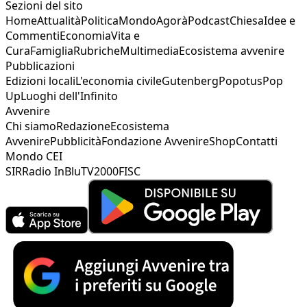
Sezioni del sito
Home
Attualità
Politica
Mondo
Agorà
Podcast
Chiesa
Idee e
Commenti
Economia
Vita e
Cura
Famiglia
Rubriche
Multimedia
Ecosistema avvenire
Pubblicazioni
Edizioni locali
L'economia civile
Gutenberg
Popotus
Pop
Up
Luoghi dell'Infinito
Avvenire
Chi siamo
Redazione
Ecosistema
Avvenire
Pubblicità
Fondazione Avvenire
Shop
Contatti
Mondo CEI
SIR
Radio InBlu
TV2000
FISC