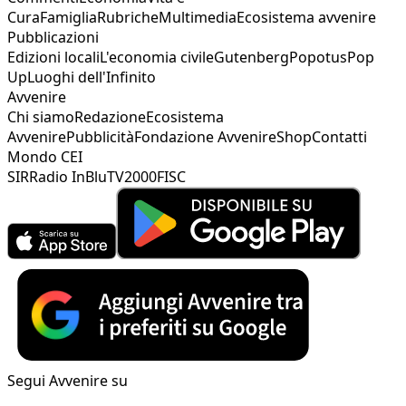
Cura
Famiglia
Rubriche
Multimedia
Ecosistema avvenire
Pubblicazioni
Edizioni locali
L'economia civile
Gutenberg
Popotus
Pop
Up
Luoghi dell'Infinito
Avvenire
Chi siamo
Redazione
Ecosistema
Avvenire
Pubblicità
Fondazione Avvenire
Shop
Contatti
Mondo CEI
SIR
Radio InBlu
TV2000
FISC
Segui Avvenire su