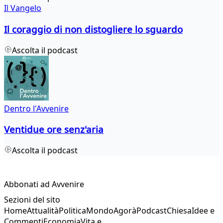
Il Vangelo
Il coraggio di non distogliere lo sguardo
Ascolta il podcast
Dentro l'Avvenire
Ventidue ore senz'aria
Ascolta il podcast
Abbonati ad Avvenire
Sezioni del sito
Home
Attualità
Politica
Mondo
Agorà
Podcast
Chiesa
Idee e
Commenti
Economia
Vita e