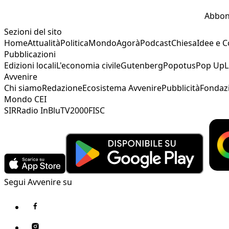
Abbon
Sezioni del sito
Home
Attualità
Politica
Mondo
Agorà
Podcast
Chiesa
Idee e 
Pubblicazioni
Edizioni locali
L'economia civile
Gutenberg
Popotus
Pop Up
L
Avvenire
Chi siamo
Redazione
Ecosistema Avvenire
Pubblicità
Fondaz
Mondo CEI
SIR
Radio InBlu
TV2000
FISC
Segui Avvenire su