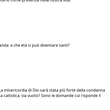
cerlo come presenza nella nostra vita.
da: a che età si può diventare santi?
? La misericordia di Dio sarà stata più forte della condanna
esa cattolica, sia vuoto? Sono le domande cui risponde il