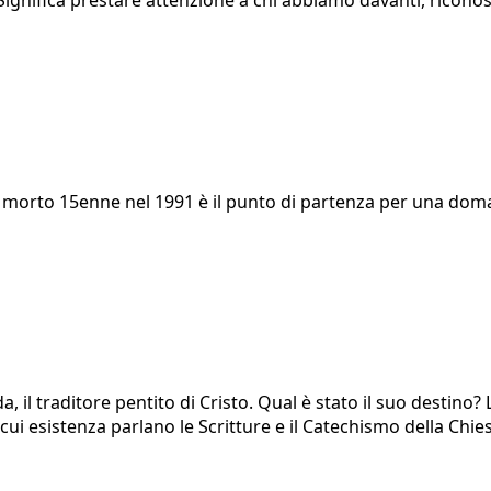
Significa prestare attenzione a chi abbiamo davanti, riconos
morto 15enne nel 1991 è il punto di partenza per una doman
da, il traditore pentito di Cristo. Qual è stato il suo destino
a cui esistenza parlano le Scritture e il Catechismo della Chi