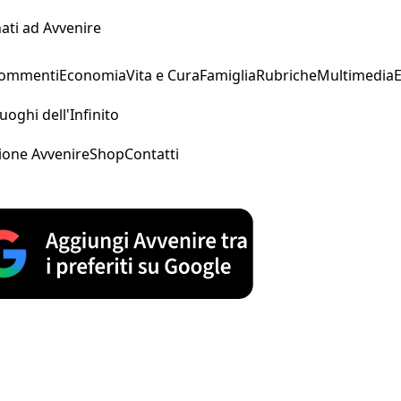
ati ad Avvenire
Commenti
Economia
Vita e Cura
Famiglia
Rubriche
Multimedia
uoghi dell'Infinito
ione Avvenire
Shop
Contatti