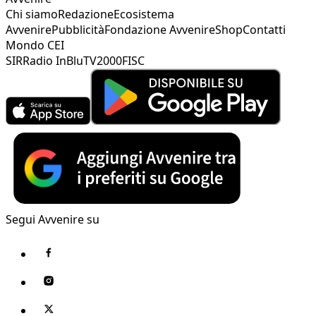
Chi siamo
Redazione
Ecosistema
Avvenire
Pubblicità
Fondazione Avvenire
Shop
Contatti
Mondo CEI
SIR
Radio InBlu
TV2000
FISC
Segui Avvenire su