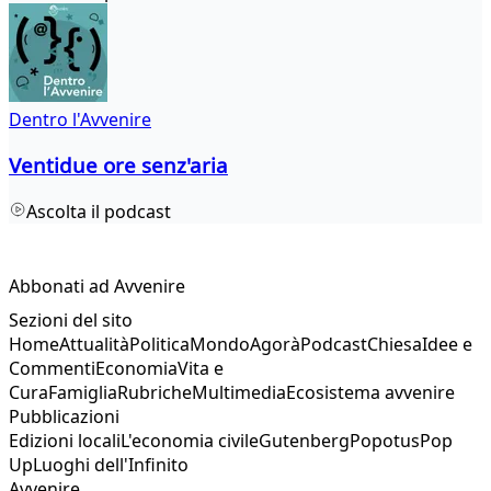
Dentro l'Avvenire
Ventidue ore senz'aria
Ascolta il podcast
Abbonati ad Avvenire
Sezioni del sito
Home
Attualità
Politica
Mondo
Agorà
Podcast
Chiesa
Idee e
Commenti
Economia
Vita e
Cura
Famiglia
Rubriche
Multimedia
Ecosistema avvenire
Pubblicazioni
Edizioni locali
L'economia civile
Gutenberg
Popotus
Pop
Up
Luoghi dell'Infinito
Avvenire