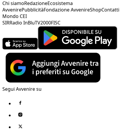
Chi siamo
Redazione
Ecosistema
Avvenire
Pubblicità
Fondazione Avvenire
Shop
Contatti
Mondo CEI
SIR
Radio InBlu
TV2000
FISC
Segui Avvenire su