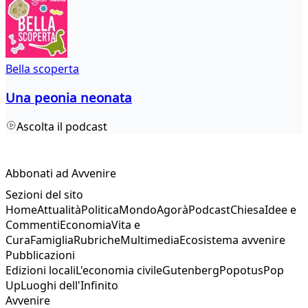
Bella scoperta
Una peonia neonata
Ascolta il podcast
Abbonati ad Avvenire
Sezioni del sito
Home
Attualità
Politica
Mondo
Agorà
Podcast
Chiesa
Idee e
Commenti
Economia
Vita e
Cura
Famiglia
Rubriche
Multimedia
Ecosistema avvenire
Pubblicazioni
Edizioni locali
L'economia civile
Gutenberg
Popotus
Pop
Up
Luoghi dell'Infinito
Avvenire