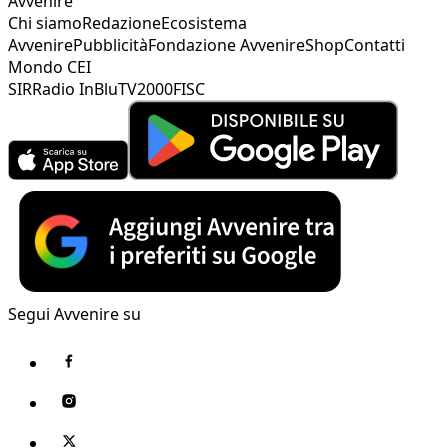
Avvenire
Chi siamo
Redazione
Ecosistema
Avvenire
Pubblicità
Fondazione Avvenire
Shop
Contatti
Mondo CEI
SIR
Radio InBlu
TV2000
FISC
Segui Avvenire su