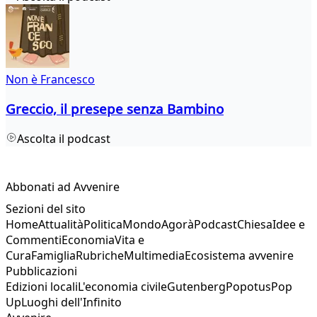
Non è Francesco
Greccio, il presepe senza Bambino
Ascolta il podcast
Abbonati ad Avvenire
Sezioni del sito
Home
Attualità
Politica
Mondo
Agorà
Podcast
Chiesa
Idee e
Commenti
Economia
Vita e
Cura
Famiglia
Rubriche
Multimedia
Ecosistema avvenire
Pubblicazioni
Edizioni locali
L'economia civile
Gutenberg
Popotus
Pop
Up
Luoghi dell'Infinito