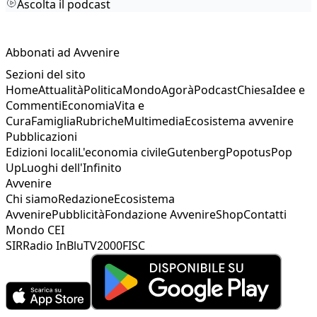
Ascolta il podcast
Abbonati ad Avvenire
Sezioni del sito
Home
Attualità
Politica
Mondo
Agorà
Podcast
Chiesa
Idee e
Commenti
Economia
Vita e
Cura
Famiglia
Rubriche
Multimedia
Ecosistema avvenire
Pubblicazioni
Edizioni locali
L'economia civile
Gutenberg
Popotus
Pop
Up
Luoghi dell'Infinito
Avvenire
Chi siamo
Redazione
Ecosistema
Avvenire
Pubblicità
Fondazione Avvenire
Shop
Contatti
Mondo CEI
SIR
Radio InBlu
TV2000
FISC