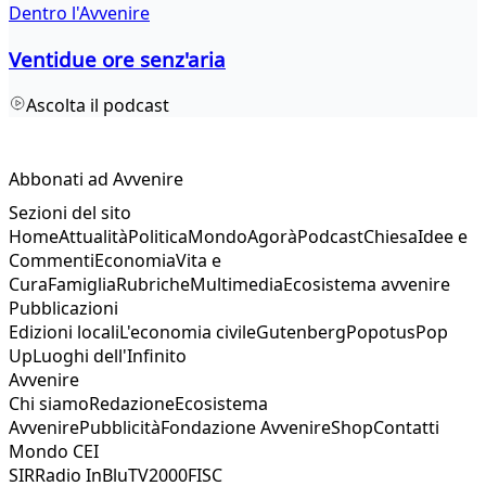
Dentro l'Avvenire
Ventidue ore senz'aria
Ascolta il podcast
Abbonati ad Avvenire
Sezioni del sito
Home
Attualità
Politica
Mondo
Agorà
Podcast
Chiesa
Idee e
Commenti
Economia
Vita e
Cura
Famiglia
Rubriche
Multimedia
Ecosistema avvenire
Pubblicazioni
Edizioni locali
L'economia civile
Gutenberg
Popotus
Pop
Up
Luoghi dell'Infinito
Avvenire
Chi siamo
Redazione
Ecosistema
Avvenire
Pubblicità
Fondazione Avvenire
Shop
Contatti
Mondo CEI
SIR
Radio InBlu
TV2000
FISC