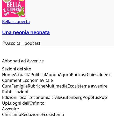
Bella scoperta
Una peonia neonata
Ascolta il podcast
Abbonati ad Avvenire
Sezioni del sito
Home
Attualità
Politica
Mondo
Agorà
Podcast
Chiesa
Idee e
Commenti
Economia
Vita e
Cura
Famiglia
Rubriche
Multimedia
Ecosistema avvenire
Pubblicazioni
Edizioni locali
L'economia civile
Gutenberg
Popotus
Pop
Up
Luoghi dell'Infinito
Avvenire
Chi siamo
Redazione
Ecosistema