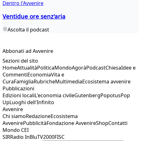
Dentro l'Avvenire
Ventidue ore senz'aria
Ascolta il podcast
Abbonati ad Avvenire
Sezioni del sito
Home
Attualità
Politica
Mondo
Agorà
Podcast
Chiesa
Idee e
Commenti
Economia
Vita e
Cura
Famiglia
Rubriche
Multimedia
Ecosistema avvenire
Pubblicazioni
Edizioni locali
L'economia civile
Gutenberg
Popotus
Pop
Up
Luoghi dell'Infinito
Avvenire
Chi siamo
Redazione
Ecosistema
Avvenire
Pubblicità
Fondazione Avvenire
Shop
Contatti
Mondo CEI
SIR
Radio InBlu
TV2000
FISC