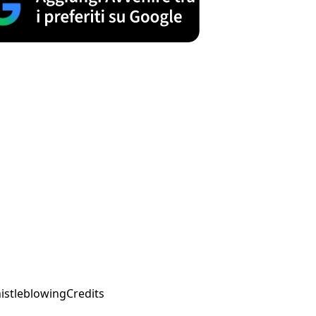
istleblowing
Credits