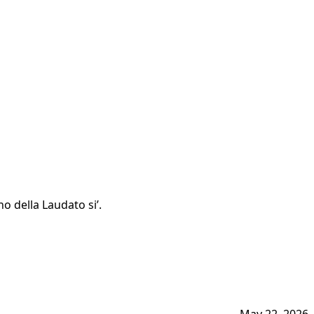
no della Laudato si’.
May 22, 2026