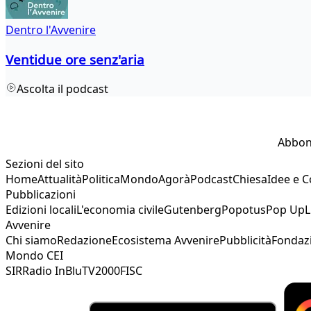
Dentro l'Avvenire
Ventidue ore senz'aria
Ascolta il podcast
Abbon
Sezioni del sito
Home
Attualità
Politica
Mondo
Agorà
Podcast
Chiesa
Idee e 
Pubblicazioni
Edizioni locali
L'economia civile
Gutenberg
Popotus
Pop Up
L
Avvenire
Chi siamo
Redazione
Ecosistema Avvenire
Pubblicità
Fondaz
Mondo CEI
SIR
Radio InBlu
TV2000
FISC