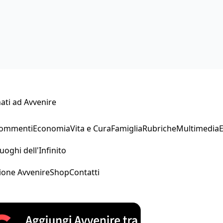
ati ad Avvenire
Commenti
Economia
Vita e Cura
Famiglia
Rubriche
Multimedia
uoghi dell'Infinito
ione Avvenire
Shop
Contatti