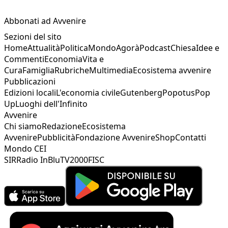
Abbonati ad Avvenire
Sezioni del sito
Home
Attualità
Politica
Mondo
Agorà
Podcast
Chiesa
Idee e
Commenti
Economia
Vita e
Cura
Famiglia
Rubriche
Multimedia
Ecosistema avvenire
Pubblicazioni
Edizioni locali
L'economia civile
Gutenberg
Popotus
Pop
Up
Luoghi dell'Infinito
Avvenire
Chi siamo
Redazione
Ecosistema
Avvenire
Pubblicità
Fondazione Avvenire
Shop
Contatti
Mondo CEI
SIR
Radio InBlu
TV2000
FISC