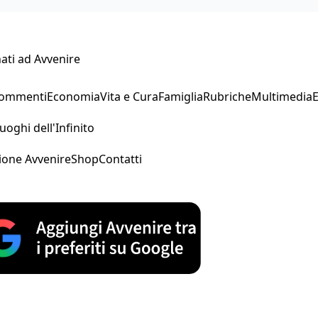
ati ad Avvenire
Commenti
Economia
Vita e Cura
Famiglia
Rubriche
Multimedia
uoghi dell'Infinito
ione Avvenire
Shop
Contatti