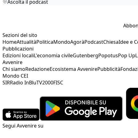
Ascolta il podcast
Abbon
Sezioni del sito
Home
Attualità
Politica
Mondo
Agorà
Podcast
Chiesa
Idee e 
Pubblicazioni
Edizioni locali
L'economia civile
Gutenberg
Popotus
Pop Up
L
Avvenire
Chi siamo
Redazione
Ecosistema Avvenire
Pubblicità
Fondaz
Mondo CEI
SIR
Radio InBlu
TV2000
FISC
Segui Avvenire su