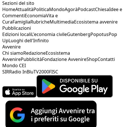
Sezioni del sito
Home
Attualità
Politica
Mondo
Agorà
Podcast
Chiesa
Idee e
Commenti
Economia
Vita e
Cura
Famiglia
Rubriche
Multimedia
Ecosistema avvenire
Pubblicazioni
Edizioni locali
L'economia civile
Gutenberg
Popotus
Pop
Up
Luoghi dell'Infinito
Avvenire
Chi siamo
Redazione
Ecosistema
Avvenire
Pubblicità
Fondazione Avvenire
Shop
Contatti
Mondo CEI
SIR
Radio InBlu
TV2000
FISC