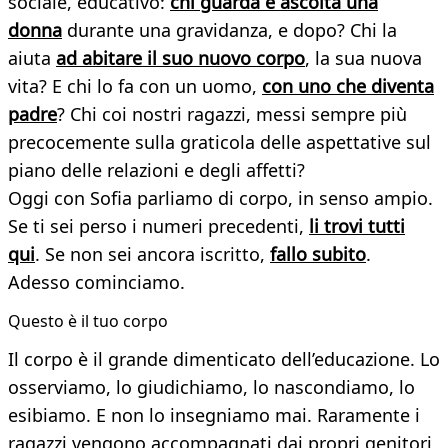
sociale, educativo:
chi guarda e ascolta una
donna
durante una gravidanza, e dopo? Chi la
aiuta
ad abitare il suo nuovo corpo
, la sua nuova
vita? E chi lo fa con un uomo,
con uno che diventa
padre
? Chi coi nostri ragazzi, messi sempre più
precocemente sulla graticola delle aspettative sul
piano delle relazioni e degli affetti?
Oggi con Sofia parliamo di corpo, in senso ampio.
Se ti sei perso i numeri precedenti,
li trovi tutti
qui
. Se non sei ancora iscritto,
fallo subito
.
Adesso cominciamo.
Questo è il tuo corpo
Il corpo è il grande dimenticato dell’educazione. Lo
osserviamo, lo giudichiamo, lo nascondiamo, lo
esibiamo. E non lo insegniamo mai. Raramente i
ragazzi vengono accompagnati dai propri genitori