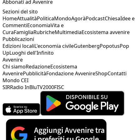
Abbonati ad Avvenire
Sezioni del sito
Home
Attualità
Politica
Mondo
Agorà
Podcast
Chiesa
Idee e
Commenti
Economia
Vita e
Cura
Famiglia
Rubriche
Multimedia
Ecosistema avvenire
Pubblicazioni
Edizioni locali
L'economia civile
Gutenberg
Popotus
Pop
Up
Luoghi dell'Infinito
Avvenire
Chi siamo
Redazione
Ecosistema
Avvenire
Pubblicità
Fondazione Avvenire
Shop
Contatti
Mondo CEI
SIR
Radio InBlu
TV2000
FISC