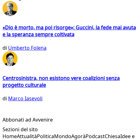
«Dio è morto, ma poi risorge»: Guccini, la fede mai avuta
e la speranza sempre coltivata
di
Umberto Folena
Centrosinistra, non esistono vere coalizioni senza
progetto culturale
di
Marco Iasevoli
Abbonati ad Avvenire
Sezioni del sito
Home
Attualità
Politica
Mondo
Agorà
Podcast
Chiesa
Idee e