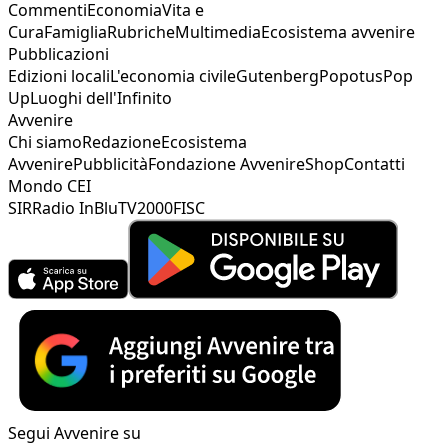
Commenti
Economia
Vita e
Cura
Famiglia
Rubriche
Multimedia
Ecosistema avvenire
Pubblicazioni
Edizioni locali
L'economia civile
Gutenberg
Popotus
Pop
Up
Luoghi dell'Infinito
Avvenire
Chi siamo
Redazione
Ecosistema
Avvenire
Pubblicità
Fondazione Avvenire
Shop
Contatti
Mondo CEI
SIR
Radio InBlu
TV2000
FISC
Segui Avvenire su