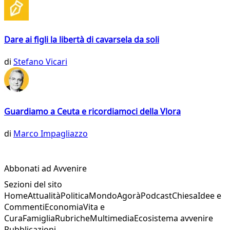
Dare ai figli la libertà di cavarsela da soli
di
Stefano Vicari
Guardiamo a Ceuta e ricordiamoci della Vlora
di
Marco Impagliazzo
Abbonati ad Avvenire
Sezioni del sito
Home
Attualità
Politica
Mondo
Agorà
Podcast
Chiesa
Idee e
Commenti
Economia
Vita e
Cura
Famiglia
Rubriche
Multimedia
Ecosistema avvenire
Pubblicazioni