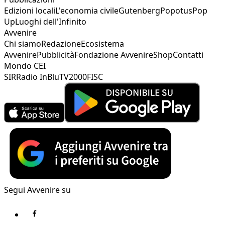
Edizioni locali
L'economia civile
Gutenberg
Popotus
Pop
Up
Luoghi dell'Infinito
Avvenire
Chi siamo
Redazione
Ecosistema
Avvenire
Pubblicità
Fondazione Avvenire
Shop
Contatti
Mondo CEI
SIR
Radio InBlu
TV2000
FISC
Segui Avvenire su