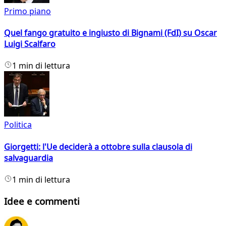
Primo piano
Quel fango gratuito e ingiusto di Bignami (FdI) su Oscar
Luigi Scalfaro
1 min di lettura
Politica
Giorgetti: l'Ue deciderà a ottobre sulla clausola di
salvaguardia
1 min di lettura
Idee e commenti