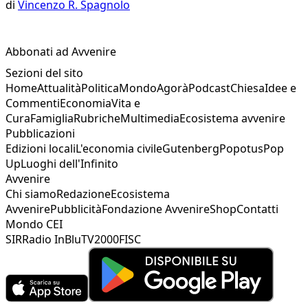
di
Vincenzo R. Spagnolo
Abbonati ad Avvenire
Sezioni del sito
Home
Attualità
Politica
Mondo
Agorà
Podcast
Chiesa
Idee e
Commenti
Economia
Vita e
Cura
Famiglia
Rubriche
Multimedia
Ecosistema avvenire
Pubblicazioni
Edizioni locali
L'economia civile
Gutenberg
Popotus
Pop
Up
Luoghi dell'Infinito
Avvenire
Chi siamo
Redazione
Ecosistema
Avvenire
Pubblicità
Fondazione Avvenire
Shop
Contatti
Mondo CEI
SIR
Radio InBlu
TV2000
FISC