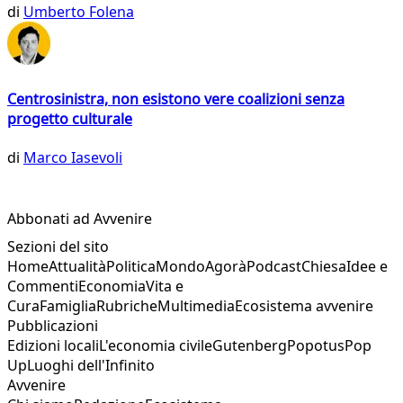
di
Umberto Folena
Centrosinistra, non esistono vere coalizioni senza
progetto culturale
di
Marco Iasevoli
Abbonati ad Avvenire
Sezioni del sito
Home
Attualità
Politica
Mondo
Agorà
Podcast
Chiesa
Idee e
Commenti
Economia
Vita e
Cura
Famiglia
Rubriche
Multimedia
Ecosistema avvenire
Pubblicazioni
Edizioni locali
L'economia civile
Gutenberg
Popotus
Pop
Up
Luoghi dell'Infinito
Avvenire