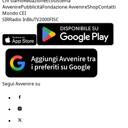
Chi siamo
Redazione
Ecosistema
Avvenire
Pubblicità
Fondazione Avvenire
Shop
Contatti
Mondo CEI
SIR
Radio InBlu
TV2000
FISC
Segui Avvenire su