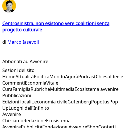
Centrosinistra, non esistono vere coalizioni senza
progetto culturale
di
Marco Iasevoli
Abbonati ad Avvenire
Sezioni del sito
Home
Attualità
Politica
Mondo
Agorà
Podcast
Chiesa
Idee e
Commenti
Economia
Vita e
Cura
Famiglia
Rubriche
Multimedia
Ecosistema avvenire
Pubblicazioni
Edizioni locali
L'economia civile
Gutenberg
Popotus
Pop
Up
Luoghi dell'Infinito
Avvenire
Chi siamo
Redazione
Ecosistema
Avvenire
Pubblicità
Fondazione Avvenire
Shop
Contatti