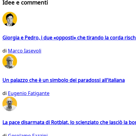
Idee e commenti
Giorgia e Pedro, i due «opposti» che tirando la corda risc
di
Marco Iasevoli
Un palazzo che è un simbolo dei paradossi all'italiana
di
Eugenio Fatigante
La pace disarmata di Rotblat, lo scienziato che lasciò la 
di
Gerolamo Fazzini