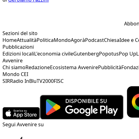
Abbon
Sezioni del sito
Home
Attualità
Politica
Mondo
Agorà
Podcast
Chiesa
Idee e 
Pubblicazioni
Edizioni locali
L'economia civile
Gutenberg
Popotus
Pop Up
L
Avvenire
Chi siamo
Redazione
Ecosistema Avvenire
Pubblicità
Fondaz
Mondo CEI
SIR
Radio InBlu
TV2000
FISC
Segui Avvenire su