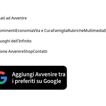
ati ad Avvenire
Commenti
Economia
Vita e Cura
Famiglia
Rubriche
Multimedia
uoghi dell'Infinito
ione Avvenire
Shop
Contatti