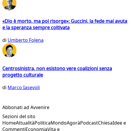
«Dio è morto, ma poi risorge»: Guccini, la fede mai avuta
e la speranza sempre coltivata
di
Umberto Folena
Centrosinistra, non esistono vere coalizioni senza
progetto culturale
di
Marco Iasevoli
Abbonati ad Avvenire
Sezioni del sito
Home
Attualità
Politica
Mondo
Agorà
Podcast
Chiesa
Idee e
Commenti
Economia
Vita e