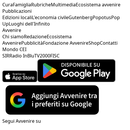
Cura
Famiglia
Rubriche
Multimedia
Ecosistema avvenire
Pubblicazioni
Edizioni locali
L'economia civile
Gutenberg
Popotus
Pop
Up
Luoghi dell'Infinito
Avvenire
Chi siamo
Redazione
Ecosistema
Avvenire
Pubblicità
Fondazione Avvenire
Shop
Contatti
Mondo CEI
SIR
Radio InBlu
TV2000
FISC
Segui Avvenire su