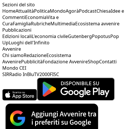
Sezioni del sito
Home
Attualità
Politica
Mondo
Agorà
Podcast
Chiesa
Idee e
Commenti
Economia
Vita e
Cura
Famiglia
Rubriche
Multimedia
Ecosistema avvenire
Pubblicazioni
Edizioni locali
L'economia civile
Gutenberg
Popotus
Pop
Up
Luoghi dell'Infinito
Avvenire
Chi siamo
Redazione
Ecosistema
Avvenire
Pubblicità
Fondazione Avvenire
Shop
Contatti
Mondo CEI
SIR
Radio InBlu
TV2000
FISC