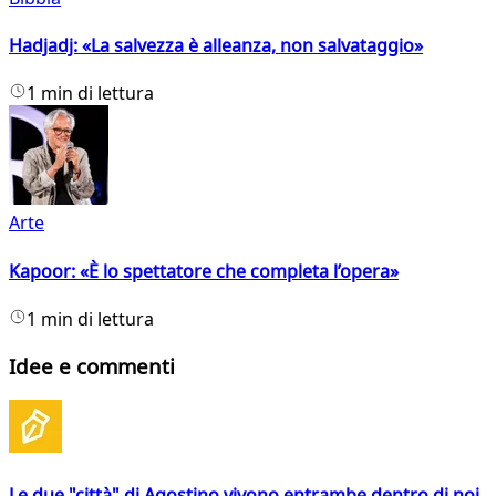
Hadjadj: «La salvezza è alleanza, non salvataggio»
1 min di lettura
Arte
Kapoor: «È lo spettatore che completa l’opera»
1 min di lettura
Idee e commenti
Le due "città" di Agostino vivono entrambe dentro di noi